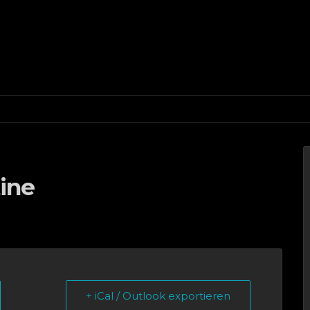
tine
+ iCal / Outlook exportieren